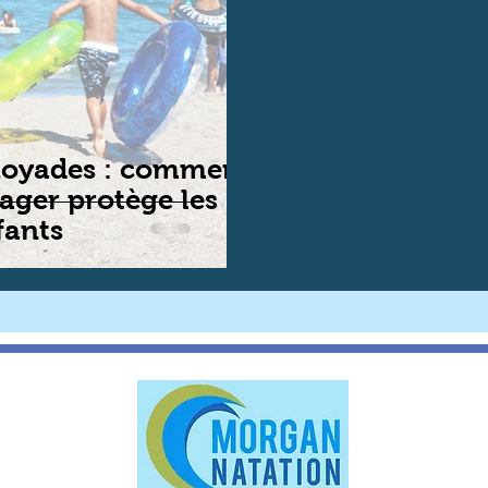
noyades : comment
ager protège les
fants
Contact
Tel : 0033(
Email -
morg