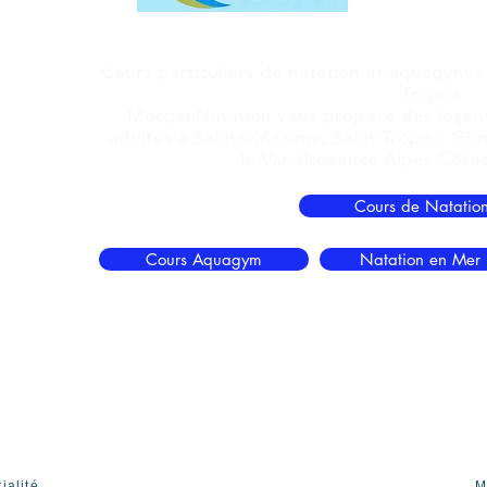
Morgan Riv
83120 Sain
Cours particuliers de natation et aquagym à
Tropez.
MorganNatation vous propose des
leçon
adultes
à Sainte-Maxime, Saint-Tropez, Gri
le Var, Provence Alpes Côtes
Cours de Natatio
Cours Aquagym
Natation en Mer
ialité
M