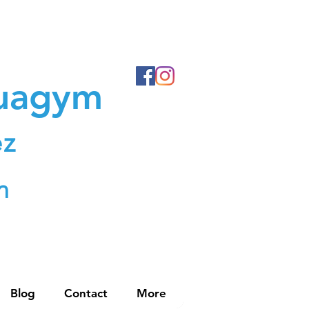
quagym
ez
n
Blog
Contact
More