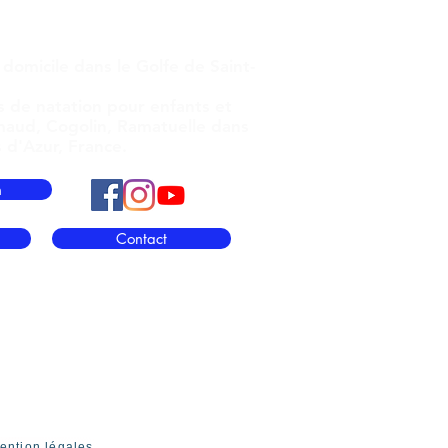
as
Maître-nageur à domicile
te-Maxime,
Var, PACA, France
 domicile
dans le Golfe de Saint-
s de natation pour enfants et
maud, Cogolin, Ramatuelle dans
 d'Azur, France.
n
Contact
ention légales