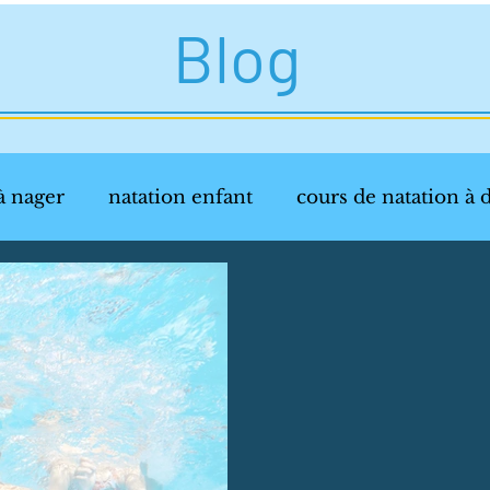
Blog
à nager
natation enfant
cours de natation à 
veloppement de l'enfant