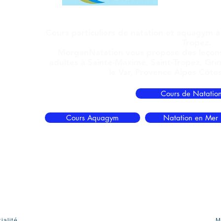
Morgan Riv
83120 Sain
Cours particuliers de natation et aquagym à
Tropez.
MorganNatation vous propose des
leçon
adultes
à Sainte-Maxime, Saint-Tropez, Gri
le Var, Provence Alpes Côtes
Cours de Natatio
Cours Aquagym
Natation en Mer
ialité
M