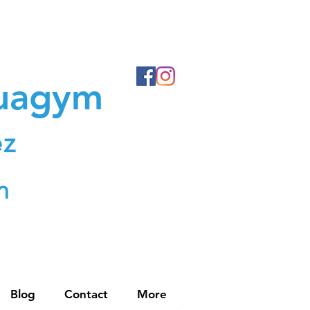
quagym
ez
n
Blog
Contact
More