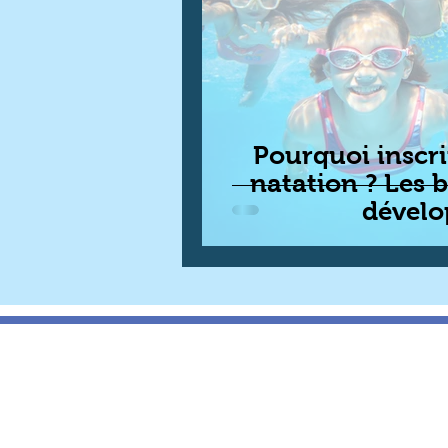
Pourquoi inscri
natation ? Les 
dével