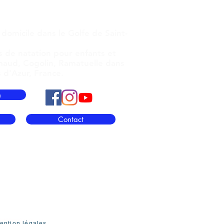
as
Maître-nageur à domicile
te-Maxime,
Var, PACA, France
 domicile
dans le Golfe de Saint-
s de natation pour enfants et
maud, Cogolin, Ramatuelle dans
 d'Azur, France.
n
Contact
ention légales