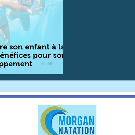
re son enfant à la
bénéfices pour son
oppement
Contact
Tel : 0033(
Email -
morg